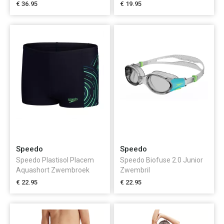
Meisjes
Jongens
€ 36.95
€ 19.95
Speedo
Speedo
Speedo Plastisol Placem
Speedo Biofuse 2.0 Junior
Aquashort Zwembroek
Zwembril
Jongens
€ 22.95
€ 22.95