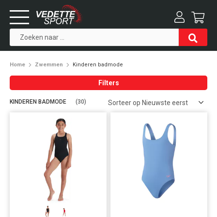
Home
Zwemmen
Kinderen badmode
Filters
KINDEREN BADMODE
(30)
Geslacht
Categorie
Maat
Kleuren
Prijs