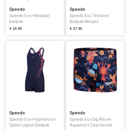
Speedo
Speedo
Speedo Eco+ Medalist
Speedo Eco Textured
Badpak
Badpak Meisjes
€ 29.95
€ 37.95
Speedo
Speedo
Speedo Eco+ Hyperboom
Speedo Eco Dig Allover
Splice Legsuit Badpak
Aquashort Zwembroek