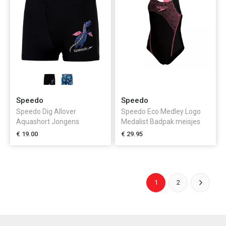
Speedo
Speedo
Speedo Dig Allover
Speedo Eco Medley Logo
Aquashort Jongens
Medalist Badpak meisjes
€ 19.00
€ 29.95
1
2