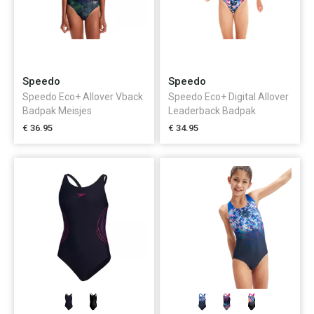
Speedo
Speedo
Speedo Eco+ Allover Vback
Speedo Eco+ Digital Allover
Badpak Meisjes
Leaderback Badpak
Meisjes
€ 36.95
€ 34.95