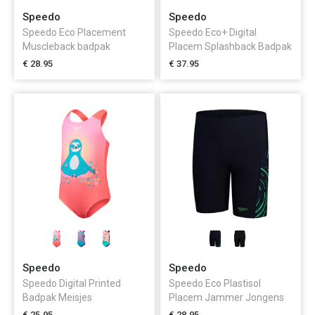
Speedo
Speedo
Speedo Eco Placement
Speedo Eco+ Digital
Muscleback badpak
Placem Splashback Badpak
Meisjes
Meisjes
€ 28.95
€ 37.95
Speedo
Speedo
Speedo Digital Printed
Speedo Eco Plastisol
Badpak Meisjes
Placem Jammer Jongens
€ 25.95
€ 28.95