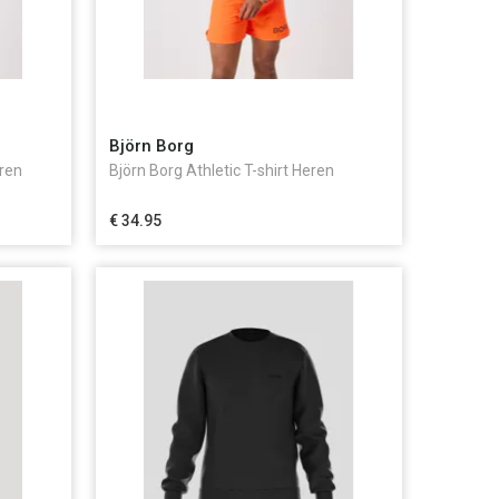
Björn Borg
eren
Björn Borg Athletic T-shirt Heren
€ 34.95