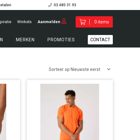
betalen
03 480 31 93
piratie
Winkels
Aanmelden
0 items
N
MERKEN
PROMOTIES
CONTACT