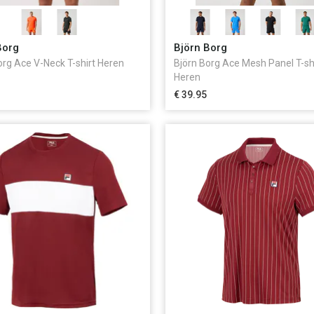
Borg
Björn Borg
org Ace V-Neck T-shirt Heren
Björn Borg Ace Mesh Panel T-sh
Heren
€ 39.95