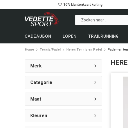
10% klantenkaart korting
CADEAUBON
LOPEN
TRAILRUNNING
Home
Tennis/Padel
Heren Tennis en Padel
Padel- en te
HERE
Merk
Categorie
Maat
Kleuren