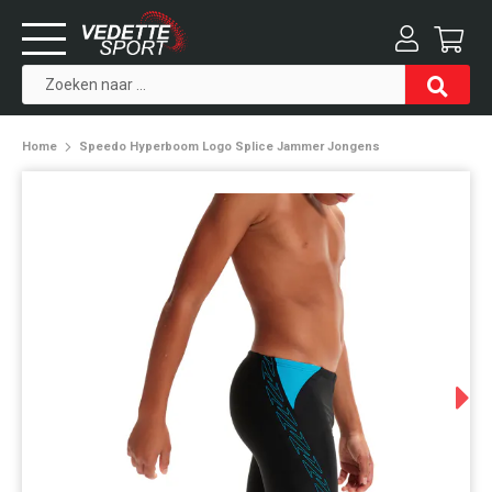
Home
Speedo Hyperboom Logo Splice Jammer Jongens
Next