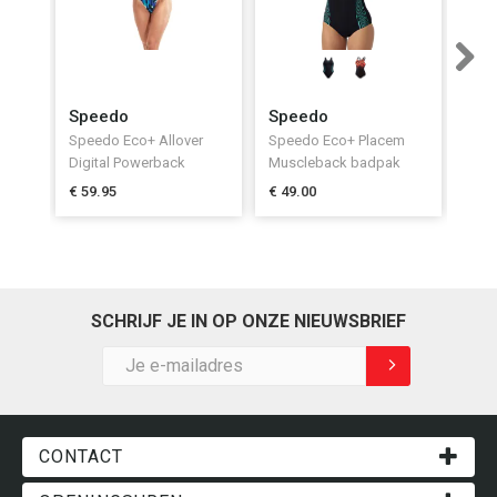
Next
Speedo
Speedo
Sp
Speedo Eco+ Allover
Speedo Eco+ Placem
Spe
Digital Powerback
Muscleback badpak
Allo
Badpak
Dam
€ 59.95
€ 49.00
€ 46
SCHRIJF JE IN OP ONZE NIEUWSBRIEF
CONTACT