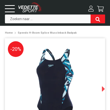
Home
Speedo H-Boom Splice Muscleback Badpak
-20%
Next