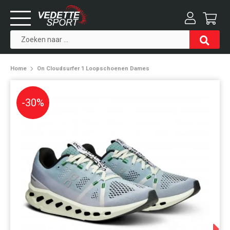
Home
On Cloudsurfer 1 Loopschoenen Dames
-30%