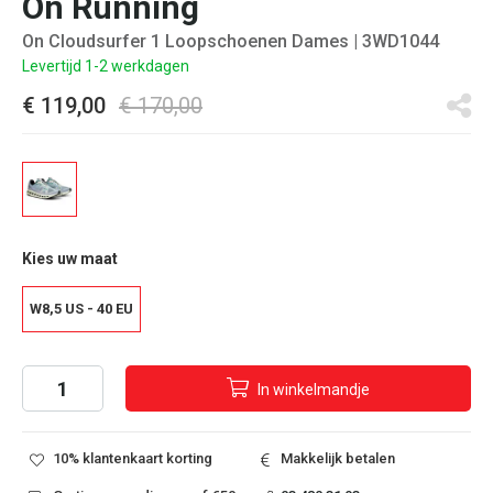
On Running
On Cloudsurfer 1 Loopschoenen Dames
| 3WD1044
Levertijd 1-2 werkdagen
€ 119,00
€ 170,00
Kies uw maat
W8,5 US - 40 EU
In
winkelmandje
10% klantenkaart korting
Makkelijk betalen