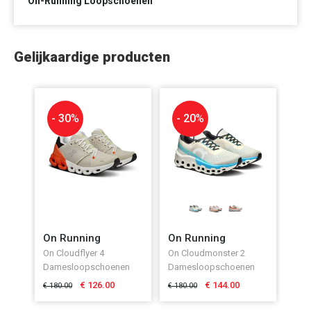
On-Running Loopschoenen
Gelijkaardige producten
- 30
%
- 20
%
On Running
On Running
On Cloudflyer 4
On Cloudmonster 2
Damesloopschoenen
Damesloopschoenen
€ 126.00
€ 144.00
€ 180.00
€ 180.00