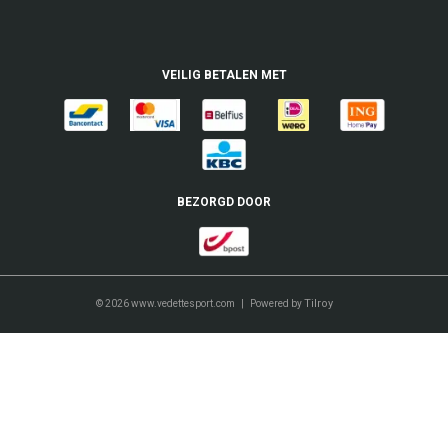
Zondag:
gesloten
FAQ
BE 0447.798.619
VEILIG BETALEN MET
Jobs
BEZORGD DOOR
Tilroy
© 2026 www.vedettesport.com | Powered by