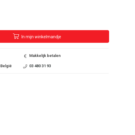
In
mijn
winkelmandje
Makkelijk betalen
 België
03 480 31 93