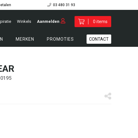
betalen
03 480 31 93
piratie
Winkels
Aanmelden
0 items
N
MERKEN
PROMOTIES
CONTACT
EAR
30195