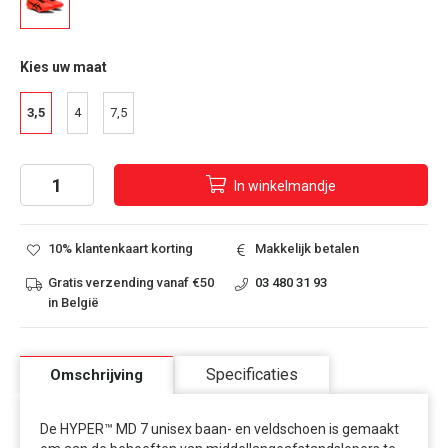
Kies uw maat
3,5
4
7,5
In
winkelmandje
10% klantenkaart korting
Makkelijk betalen
Gratis verzending vanaf €50
03 480 31 93
in België
Specificaties
Omschrijving
De HYPER™ MD 7 unisex baan- en veldschoen is gemaakt