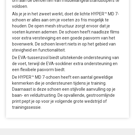
om aan de behoeften van middellangeafstandslopers te
voldoen.
Als je je in het zweet werkt, doet de lichte HYPER™ MD 7-
schoen er alles aan om je voeten zo fris mogelijk te
houden. De open mesh structuur zorgt ervoor dat je
voeten kunnen ademen. De schoen heeft naadloze films
voor extra versteviging en een goede pasvorm van het
bovenwerk. De schoen levert niets in op het gebied van
stevigheid en functionaliteit.
De EVA-tussenzool biedt uitstekende ondersteuning van
de voet, terwijl de EVA-sockliner extra ondersteuning en
een flexibele pasvorm biedt.
De HYPER™ MD 7-schoen heeft een aantal geweldige
kenmerken die je ondersteunen tijdens je training.
Daarnaast is deze schoen een stijlvolle aanvulling op je
baan- en velduitrusting. De opvallende, gestroomlijnde
print pept je op voor je volgende grote wedstrijd of
trainingssessie.