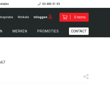
betalen
03 480 31 93
Inspiratie
Winkels
Inloggen
0 items
N
MERKEN
PROMOTIES
CONTACT
667