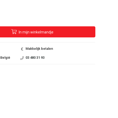
In
mijn
winkelmandje
Makkelijk betalen
 België
03 480 31 93