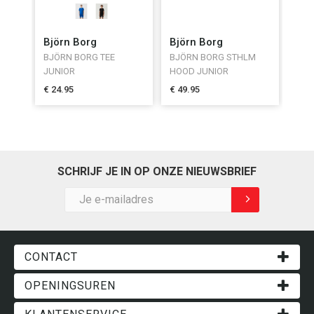
Björn Borg
Björn Borg
BJÖRN BORG TEE
BJÖRN BORG STHLM
JUNIOR
HOOD JUNIOR
€ 24.95
€ 49.95
SCHRIJF JE IN OP ONZE NIEUWSBRIEF
CONTACT
Lisperstraat 123 - Kartuizersvest 108, 2500 Lier
OPENINGSUREN
Route
Maandag:
gesloten