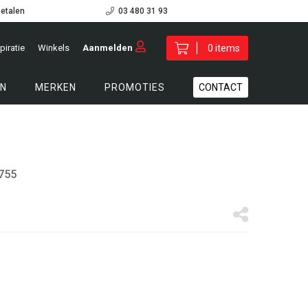
betalen
03 480 31 93
piratie
Winkels
Aanmelden
0 items
N
MERKEN
PROMOTIES
CONTACT
755