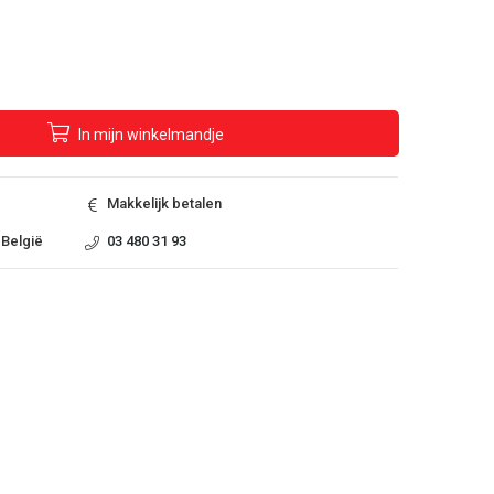
In
mijn
winkelmandje
Makkelijk betalen
 België
03 480 31 93