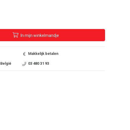
In
mijn
winkelmandje
Makkelijk betalen
 België
03 480 31 93