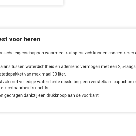
est voor heren
chnische eigenschappen waarmee traillopers zich kunnen concentreren o
 balans tussen waterdichtheid en ademend vermogen met een 2,5-laag
atatiepakket van maximaal 30 liter.
rstzak met volledige waterdichte ritssluiting, een verstelbare capuchon m
e zichtbaarheid 's nachts.
den gedragen dankzij een drukknoop aan de voorkant.