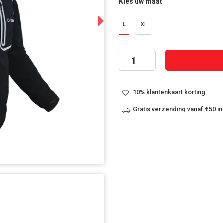
Kies uw maat
Next
L
XL
10% klantenkaart korting
Gratis verzending vanaf €50 in