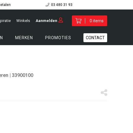
betalen
03 480 31 93
piratie
Winkels
Aanmelden
0 items
N
MERKEN
PROMOTIES
CONTACT
eren
| 33900100