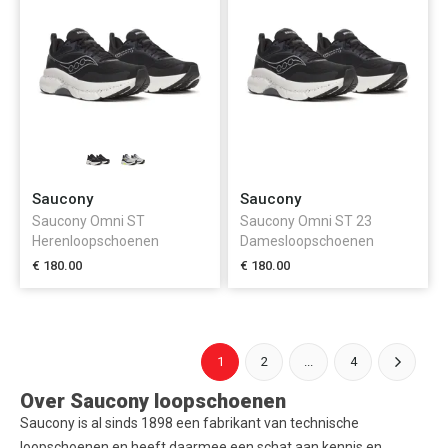
Saucony
Saucony
Saucony Omni ST
Saucony Omni ST 23
Herenloopschoenen
Damesloopschoenen
€ 180.00
€ 180.00
1
2
...
4
Over Saucony loopschoenen
Saucony is al sinds 1898 een fabrikant van technische
loopschoenen en heeft daarmee een schat aan kennis en