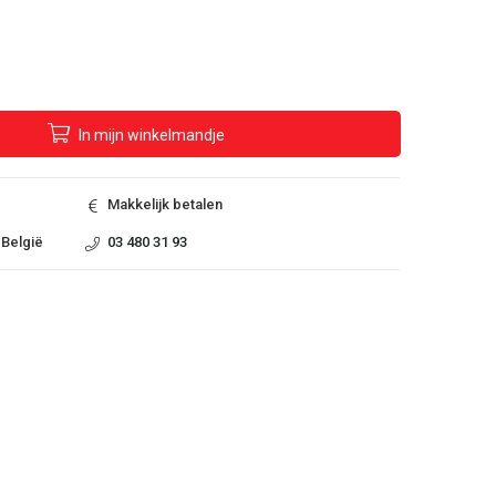
In
mijn
winkelmandje
Makkelijk betalen
 België
03 480 31 93