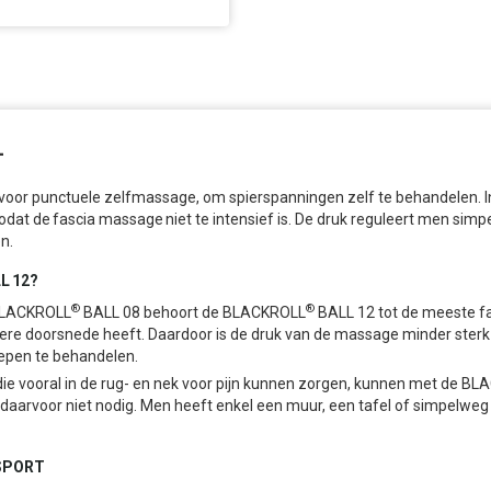
L
 voor punctuele zelfmassage, om spierspanningen zelf te behandelen. In 
odat de fascia massage niet te intensief is. De druk reguleert men sim
en.
LL
12?
®
®
BLACKROLL
BALL 08 behoort de BLACKROLL
BALL 12 tot de meeste 
ere doorsnede heeft. Daardoor is de druk van de massage minder sterk
oepen te behandelen.
en die vooral in de rug- en nek voor pijn kunnen zorgen, kunnen met de B
is daarvoor niet nodig. Men heeft enkel een muur, een tafel of simpelwe
SPORT