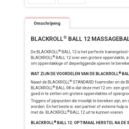
Omschrijving
®
BLACKROLL
BALL 12 MASSAGEBA
®
De BLACKROLL
BALL 12 is het perfecte trainingstool
®
BLACKROLL
BALL 12 over een grotere oppervlakte, z
om oppervlakkige of dieperliggende spieren te bereik
®
WA
T
ZIJN
DE
VOORDELEN VAN DE
BLACKROLL
BA
®
Naast de BLACKROLL
STANDARD foamroller en de 
®
BLACKROLL
BALL 08 is dat deze met 12 cm. een grot
goed in te zetten om grotere oppervlaktes of spiergr
Triggers of pijnpunten die moeilijk te bereiken zijn, 
worden. En het beste is: een partner of externe hulp 
®
met de BLACKROLL
BALL 12 uit te kunnen voeren.
®
BLACKROLL
BALL
12:
OPTIMAAL HERSTEL NA DE 