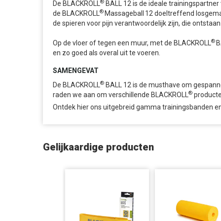
®
De BLACKROLL
BALL 12 is de ideale trainingspartne
®
de BLACKROLL
Massageball 12 doeltreffend losgemaa
de spieren voor pijn verantwoordelijk zijn, die ontstaa
®
Op de vloer of tegen een muur, met de BLACKROLL
B
en zo goed als overal uit te voeren.
SAMENGEVAT
®
De BLACKROLL
BALL 12 is de musthave om gespannen
®
raden we aan om verschillende BLACKROLL
producte
Ontdek hier ons uitgebreid gamma trainingsbanden en
Gelijkaardige producten