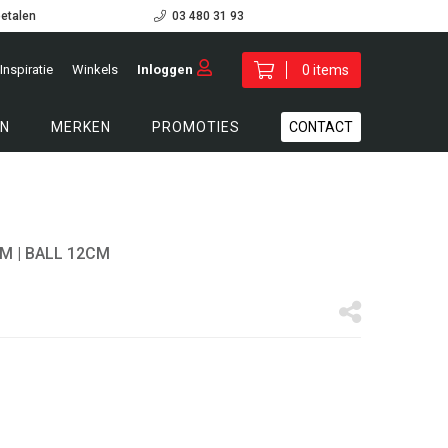
betalen
03 480 31 93
Inspiratie
Winkels
Inloggen
0 items
N
MERKEN
PROMOTIES
CONTACT
CM
| BALL 12CM