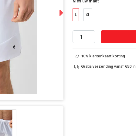
Kies uw maat
Next
L
XL
10% klantenkaart korting
Gratis verzending vanaf €50 in