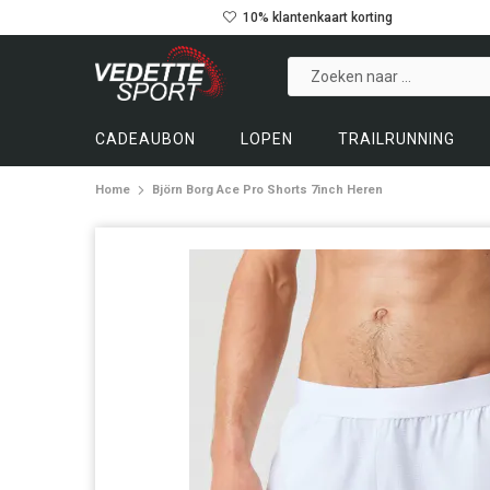
10% klantenkaart korting
CADEAUBON
LOPEN
TRAILRUNNING
Home
Björn Borg Ace Pro Shorts 7inch Heren