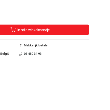
In
mijn
winkelmandje
Makkelijk betalen
 België
03 480 31 93