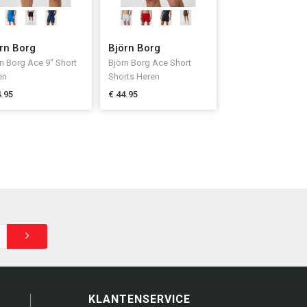
rn Borg
Björn Borg
n Borg Ace 9" Short
Björn Borg Ace Short
en
Shorts Heren
4.95
€ 44.95
KLANTENSERVICE