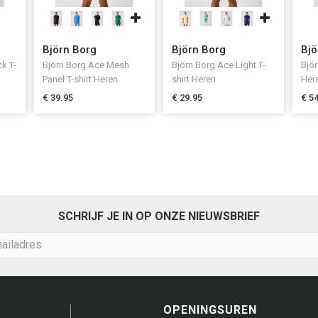
Björn Borg
Björn Borg
Bjö
k T-
Björn Borg Ace Mesh
Björn Borg Ace Light T-
Björ
Panel T-shirt Heren
shirt Heren
Her
€ 39.95
€ 29.95
€ 5
SCHRIJF JE IN OP ONZE NIEUWSBRIEF
OPENINGSUREN