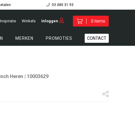
betalen
03 480 31 93
Inspiratie
Winkels
Inloggen
0 items
N
MERKEN
PROMOTIES
CONTACT
inch Heren
| 10003629