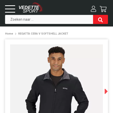
Home
REGATTA CERA V SOFTSHELL JACKET
Next