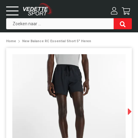
Home
New Balance RC Essential Short 5" Heren
Next