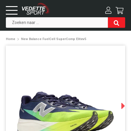
Home
New Balance FuelCell SuperComp Elitev5
Next