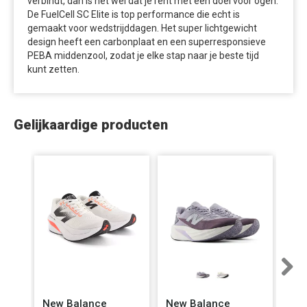
verbindt, dan is het wel dat je rent met een doel voor ogen.
De FuelCell SC Elite is top performance die echt is
gemaakt voor wedstrijddagen. Het super lichtgewicht
design heeft een carbonplaat en een superresponsieve
PEBA middenzool, zodat je elke stap naar je beste tijd
kunt zetten.
Gelijkaardige producten
Next
New Balance
New Balance
Ho