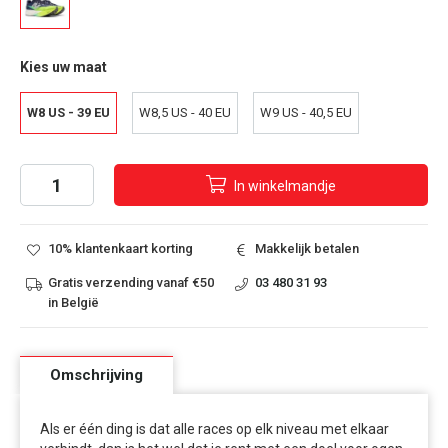
Kies uw maat
W8 US - 39 EU
W8,5 US - 40 EU
W9 US - 40,5 EU
In
winkelmandje
10% klantenkaart korting
Makkelijk betalen
Gratis verzending vanaf €50
03 480 31 93
in België
Omschrijving
Als er één ding is dat alle races op elk niveau met elkaar