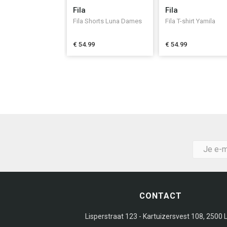
Fila
Fila
Fila Shorts Luna Dames
Fila T-shirt Yamila
€ 54.99
€ 54.99
CONTACT
Lisperstraat 123 - Kartuizersvest 108, 2500 L