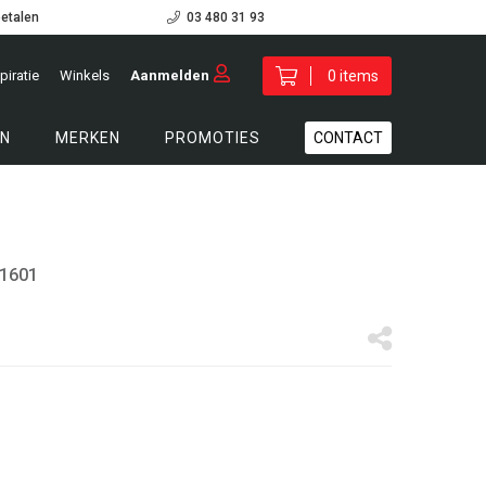
betalen
03 480 31 93
piratie
Winkels
Aanmelden
0 items
N
MERKEN
PROMOTIES
CONTACT
51601