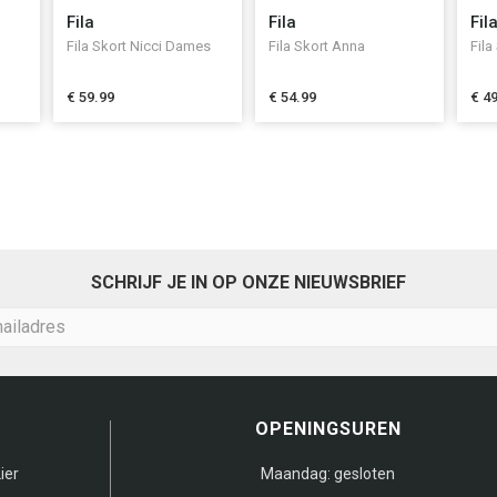
Fila
Fila
Fil
Fila Skort Nicci Dames
Fila Skort Anna
Fila
€ 59.99
€ 54.99
€ 4
SCHRIJF JE IN OP ONZE NIEUWSBRIEF
OPENINGSUREN
ier
Maandag:
gesloten