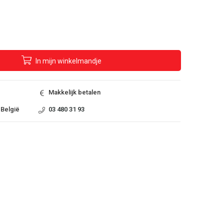
In
mijn
winkelmandje
Makkelijk betalen
 België
03 480 31 93