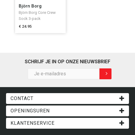
Björn Borg
Björn Borg Core Crew
Sock 3-pack
€ 24.95
SCHRIJF JE IN OP ONZE NIEUWSBRIEF
CONTACT
Lisperstraat 123 - Kartuizersvest 108, 2500 Lier
OPENINGSUREN
Route
Maandag:
gesloten
KLANTENSERVICE
Dinsdag:
10 tot 12u30 & 13u - 18u
Algemene voorwaarden