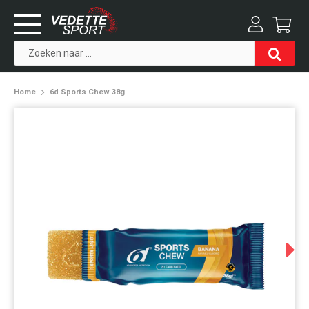
Home
6d Sports Chew 38g
Next