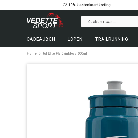
10% klantenkaart korting
CADEAUBON
LOPEN
TRAILRUNNING
Home
6d Elite Fly Drinkbus 600ml