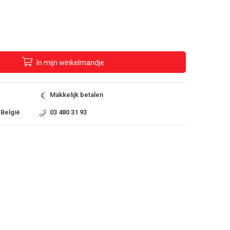
In
mijn
winkelmandje
Makkelijk betalen
 België
03 480 31 93