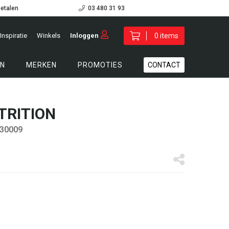
betalen
03 480 31 93
Inspiratie
Winkels
Inloggen
0 items
N
MERKEN
PROMOTIES
CONTACT
TRITION
 30009